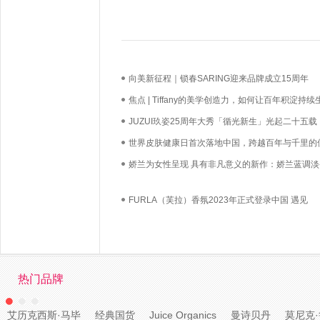
向美新征程｜锁春SARING迎来品牌成立15周年
焦点 | Tiffany的美学创造力，如何让百年积淀持续
长？
JUZUI玖姿25周年大秀「循光新生」光起二十五载
启新生优雅
世界皮肤健康日首次落地中国，跨越百年与千里的
必达
娇兰为女性呈现 具有非凡意义的新作：娇兰蓝调淡
FURLA（芙拉）香氛2023年正式登录中国 遇见
FURLA（芙拉）香氛 开启全新篇章
热门品牌
艾历克西斯·马毕
经典国货
Juice Organics
曼诗贝丹
莫尼克