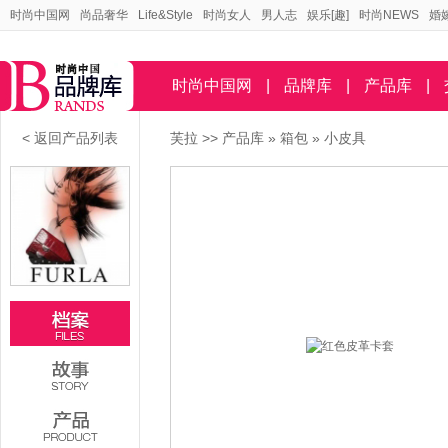
时尚中国网
尚品奢华
Life&Style
时尚女人
男人志
娱乐[趣]
时尚NEWS
婚
时尚中国网
|
品牌库
|
产品库
|
< 返回产品列表
芙拉
>>
产品库
»
箱包
»
小皮具