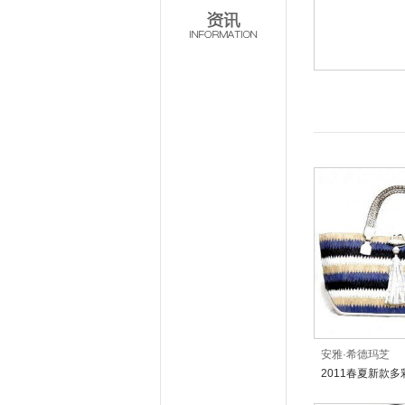
安雅·希德玛芝
2011春夏新款
包袋