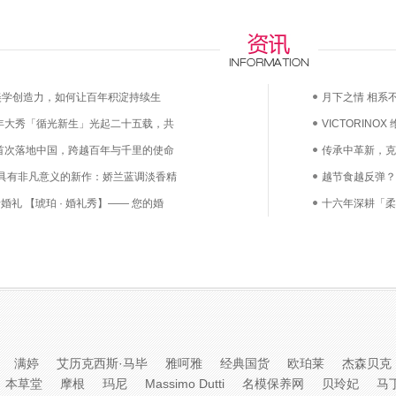
any的美学创造力，如何让百年积淀持续生
月下之情 相系不
5周年大秀「循光新生」光起二十五载，共
VICTORINO
首次落地中国，跨越百年与千里的使命
漫上市——凝萃
传承中革新，克
 具有非凡意义的新作：娇兰蓝调淡香精
越节食越反弹？
婚礼 【琥珀 · 婚礼秀】—— 您的婚
鲜活益生菌直达
十六年深耕「柔
己
满婷
艾历克西斯·马毕
雅呵雅
经典国货
欧珀莱
杰森贝克
本草堂
摩根
玛尼
Massimo Dutti
名模保养网
贝玲妃
马