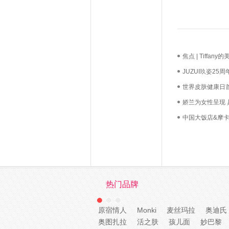
焦点 | Tiff
长？
JUZUI玖姿2
启新生优雅
世界皮肤健康日
必达
娇兰为女性呈现
中国大饭店&摩卡
礼，我们用心如
热门品牌
原宿情人
Monki
麦丝玛拉
奥迪氏
奥图扎拉
活之肤
孩儿面
妙巴黎