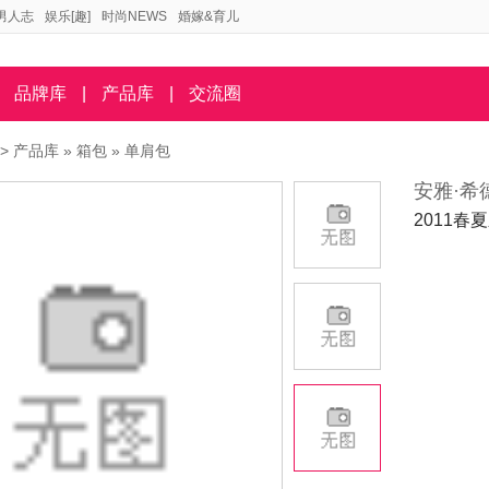
男人志
娱乐[趣]
时尚NEWS
婚嫁&育儿
品牌库
|
产品库
|
交流圈
>
产品库
»
箱包
»
单肩包
安雅·希
2011