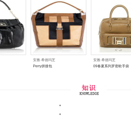
安雅·希德玛芝
安雅·希德玛芝
Perry拼接包
09春夏系列罗密欧手袋