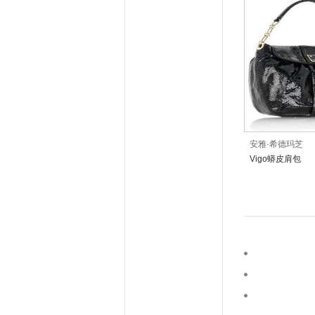
安雅·希德玛芝
Vigo蟒皮肩包