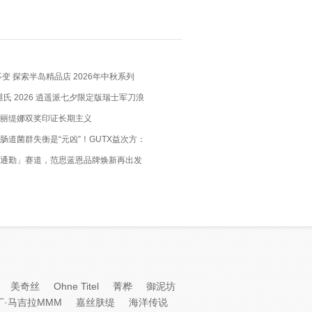
变 探索半岛精品店 2026年中秋系列
X 维氏 2026 逍遥派七夕限定版瑞士军刀浪
瑞士匠心，赴约月书赤绳
丽缇娜双奖印证长期主义
肠道菌群失衡是“元凶”！GUTX益次方：
肠道，养出你的“易瘦体质”
通勤」赛道，范思蓝恩品牌焕新再出发
美奇丝
Ohne Titel
菁桦
御泥坊
丁·马吉拉MMM
嘉丝肤缇
海洋传说