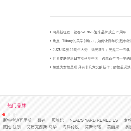
向美新征程｜锁春SARING迎来品牌成立15周年
焦点 | Tiffany的美学创造力，如何让百年积淀持续
长？
JUZUI玖姿25周年大秀「循光新生」光起二十五载
启新生优雅
世界皮肤健康日首次落地中国，跨越百年与千里的
必达
娇兰为女性呈现 具有非凡意义的新作：娇兰蓝调淡
热门品牌
斯特拉迪瓦里斯
慕廸
贝玲妃
NEAL'S YARD REMEDIES
麦
芭比·波朗
艾历克西斯·马毕
海洋传说
莫斯奇诺
美丽果
奥