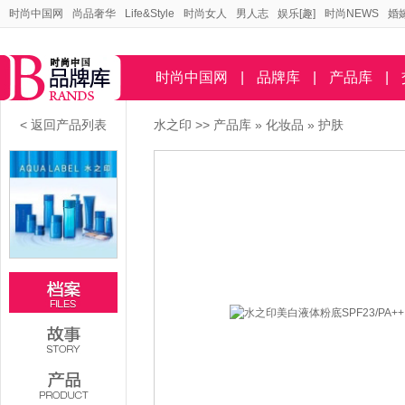
时尚中国网
尚品奢华
Life&Style
时尚女人
男人志
娱乐[趣]
时尚NEWS
婚
时尚中国网
|
品牌库
|
产品库
|
< 返回产品列表
水之印
>>
产品库
»
化妆品
»
护肤