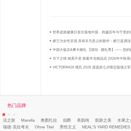
世界皮肤健康日首次落地中国，跨越百年与千里的
必达
娇兰为女性呈现 具有非凡意义的新作：娇兰蓝调淡
中国大饭店&摩卡婚礼 【琥珀 · 婚礼秀】—— 您的
礼，我们用心如己
月下之情 相系不变 探索半岛精品店 2026年中秋系
VICTORINOX 维氏 2026 逍遥派七夕限定版瑞士
漫上市——凝萃瑞士匠心，赴约月书赤绳
热门品牌
活之肤
Marella
奥图扎拉
伯爵
美肌纯
肌肤之美
水果之
瑞德·克拉考夫
Ohne Titel
男性主义
NEAL'S YARD REMEDIES