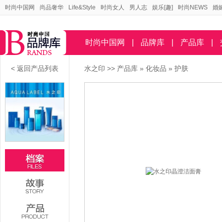
时尚中国网
尚品奢华
Life&Style
时尚女人
男人志
娱乐[趣]
时尚NEWS
婚
时尚中国网
|
品牌库
|
产品库
|
< 返回产品列表
水之印
>>
产品库
»
化妆品
»
护肤