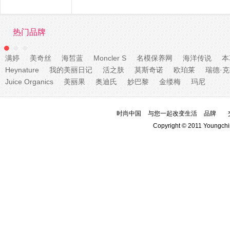
热门品牌
满婷
美奇丝
海皙蓝
Moncler S
名模保养网
海洋传说
本
Heynature
我的美丽日记
活之肤
莫斯奇诺
欧珀莱
瑞德·
Juice Organics
美丽果
奥迪氏
妙巴黎
金缕梅
玛尼
时尚中国
与您一起改变生活
品牌
Copyright © 2011 Youngchi