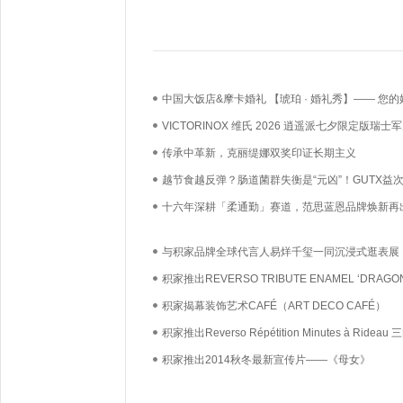
中国大饭店&摩卡婚礼 【琥珀 · 婚礼秀】—— 您的
礼，我们用心如己
VICTORINOX 维氏 2026 逍遥派七夕限定版瑞士
漫上市——凝萃瑞士匠心，赴约月书赤绳
传承中革新，克丽缇娜双奖印证长期主义
越节食越反弹？肠道菌群失衡是“元凶”！GUTX益
鲜活益生菌直达肠道，养出你的“易瘦体质”
十六年深耕「柔通勤」赛道，范思蓝恩品牌焕新再
与积家品牌全球代言人易烊千玺一同沉浸式逛表展
受积家的「精妙之艺」
积家推出REVERSO TRIBUTE ENAMEL ‘DRAGON
转系列珐琅腕表龙年特别款
积家揭幕装饰艺术CAFÉ（ART DECO CAFÉ）
积家推出Reverso Répétition Minutes à Rideau
表 庆80周年
积家推出2014秋冬最新宣传片——《母女》