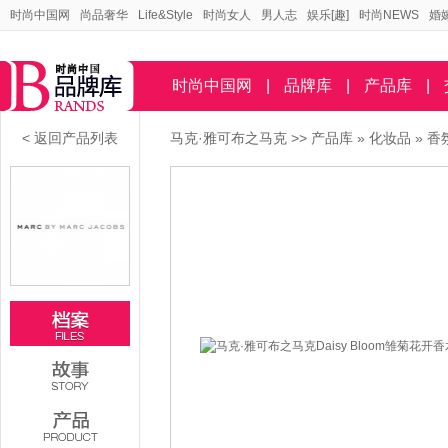
时尚中国网
尚品奢华
Life&Style
时尚女人
男人志
娱乐[趣]
时尚NEWS
婚
时尚中国网
|
品牌库
|
产品库
|
< 返回产品列表
马克·雅可布之马克
>>
产品库
»
化妆品
»
香