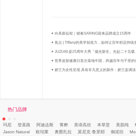
向美新征程｜锁春SARING迎来品牌成立15周年
焦点 | Tiffany的美学创造力，如何让百年积淀持续
长？
JUZUI玖姿25周年大秀「循光新生」光起二十五载
启新生优雅
世界皮肤健康日首次落地中国，跨越百年与千里的
必达
娇兰为女性呈现 具有非凡意义的新作：娇兰蓝调淡
热门品牌
玛尼
登喜路
阿迪达斯
菁桦
美谛高丝
本草堂
美肌纯
Jason Natural
欧珀莱
奥图扎拉
莫尼克·鲁里耶
御泥坊
Mo