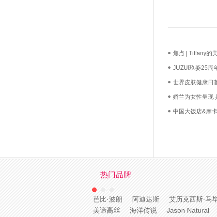
焦点 | Tiff
长？
JUZUI玖姿2
启新生优雅
世界皮肤健康日
必达
娇兰为女性呈现
中国大饭店&摩卡
礼，我们用心如
热门品牌
芭比·波朗
阿迪达斯
艾历克西斯·马
美谛高丝
海洋传说
Jason Natural