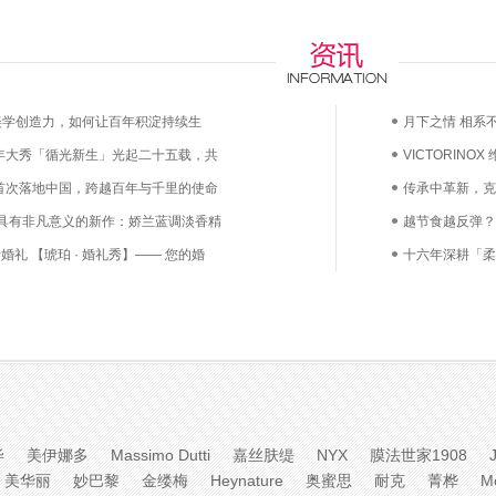
any的美学创造力，如何让百年积淀持续生
月下之情 相系不
5周年大秀「循光新生」光起二十五载，共
VICTORINO
首次落地中国，跨越百年与千里的使命
漫上市——凝萃
传承中革新，克
 具有非凡意义的新作：娇兰蓝调淡香精
越节食越反弹？
婚礼 【琥珀 · 婚礼秀】—— 您的婚
鲜活益生菌直达
十六年深耕「柔
己
毕
美伊娜多
Massimo Dutti
嘉丝肤缇
NYX
膜法世家1908
美华丽
妙巴黎
金缕梅
Heynature
奥蜜思
耐克
菁桦
M