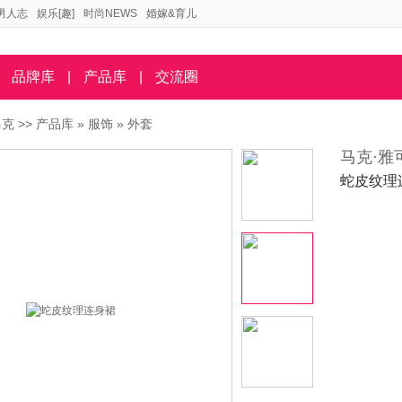
男人志
娱乐[趣]
时尚NEWS
婚嫁&育儿
品牌库
|
产品库
|
交流圈
马克
>>
产品库
»
服饰
»
外套
马克·雅
蛇皮纹理