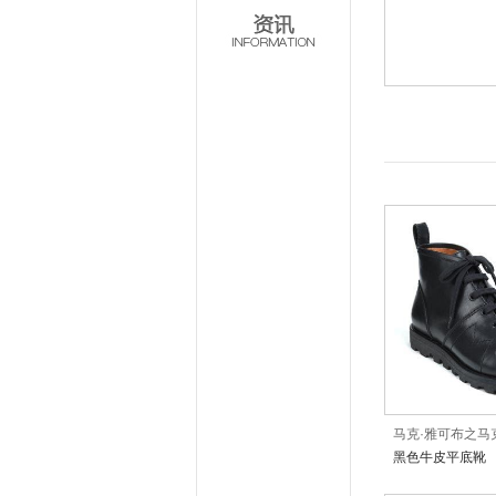
马克·雅可布之马
黑色牛皮平底靴