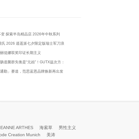
变 探索半岛精品店 2026年中秋系列
X 维氏 2026 逍遥派七夕限定版瑞士军刀浪
瑞士匠心，赴约月书赤绳
丽缇娜双奖印证长期主义
肠道菌群失衡是“元凶”！GUTX益次方：
肠道，养出你的“易瘦体质”
通勤」赛道，范思蓝恩品牌焕新再出发
JEANNE ARTHES
海索草
男性主义
ode Creation Munich
美涛