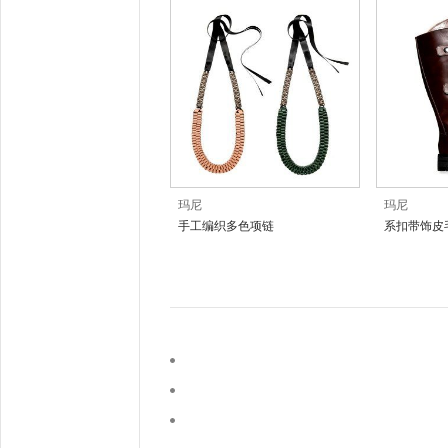
玛尼
玛尼
手工编织多色项链
系扣带饰皮