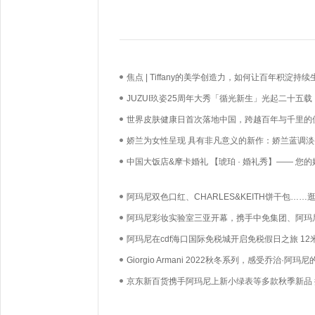
焦点 | Tiffany的美学创造力，如何让百年积淀持续
长？
JUZUI玖姿25周年大秀「循光新生」光起二十五载
启新生优雅
世界皮肤健康日首次落地中国，跨越百年与千里的
必达
娇兰为女性呈现 具有非凡意义的新作：娇兰蓝调淡
中国大饭店&摩卡婚礼 【琥珀 · 婚礼秀】—— 您的
礼，我们用心如己
阿玛尼双色口红、CHARLES&KEITH饼干包……
520礼遇季选潮流好物送闺蜜
阿玛尼彩妆实验室三亚开幕，携手中免集团、阿玛
妆全球品牌代言人易烊千玺共襄盛举
阿玛尼在cdf海口国际免税城开启免税假日之旅 12
巨型摩天轮许下节日浪漫心愿
Giorgio Armani 2022秋冬系列，感受乔治·阿玛尼
尚魅力
京东新百货携手阿玛尼上新小绿表等多款秋季新品 
丰富中秋礼赠选择