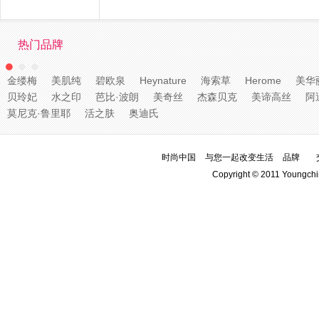
热门品牌
金缕梅
美肌纯
碧欧泉
Heynature
海索草
Herome
美华
贝玲妃
水之印
芭比·波朗
美奇丝
杰森贝克
美谛高丝
阿
莫尼克·鲁里耶
活之肤
奥迪氏
时尚中国
与您一起改变生活
品牌
Copyright © 2011 Youngchi