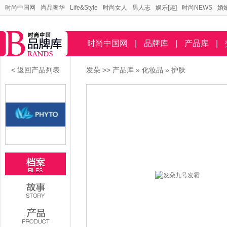
时尚中国网
尚品奢华
Life&Style
时尚女人
男人志
娱乐[趣]
时尚NEWS
婚
时尚中国网
|
品牌库
|
产品库
|
< 返回产品列表
发朵
>>
产品库
»
化妆品
»
护肤