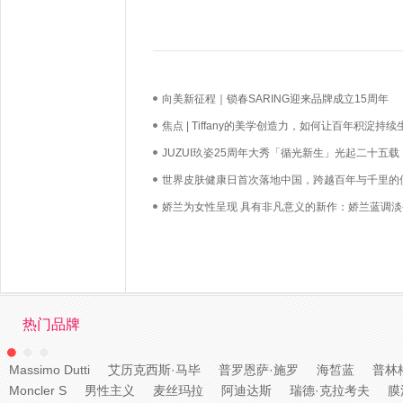
向美新征程｜锁春SARING迎来品牌成立15周年
焦点 | Tiffany的美学创造力，如何让百年积淀持续
长？
JUZUI玖姿25周年大秀「循光新生」光起二十五载
启新生优雅
世界皮肤健康日首次落地中国，跨越百年与千里的
必达
娇兰为女性呈现 具有非凡意义的新作：娇兰蓝调淡
热门品牌
Massimo Dutti
艾历克西斯·马毕
普罗恩萨·施罗
海皙蓝
普林
Moncler S
男性主义
麦丝玛拉
阿迪达斯
瑞德·克拉考夫
膜