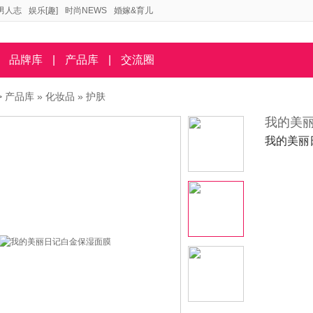
男人志
娱乐[趣]
时尚NEWS
婚嫁&育儿
品牌库
|
产品库
|
交流圈
>
产品库
»
化妆品
»
护肤
我的美
我的美丽