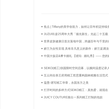
焦点 | Tiffany的美学创造力，如何让百年积淀持续
长？
JUZUI玖姿25周年大秀「循光新生」光起二十五载
启新生优雅
世界皮肤健康日首次落地中国，跨越百年与千里的
必达
娇兰为女性呈现 具有非凡意义的新作：娇兰蓝调淡
中国大饭店&摩卡婚礼 【琥珀 · 婚礼秀】—— 您的
礼，我们用心如己
SEIKO(精工)张园限时空间启幕，以腕间温度记录
时刻
五云间在恭王府用精工哲思重构园林精雅生活范式
蔻墨-谱写精工华章，永固东方之美
打开时间的多样方式SEIKO精工：真热爱，就现在
JUICY COUTURE推出一系列精工打制的包款