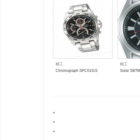
精工
精工
Chronograph SPC019J1
Solar SBT