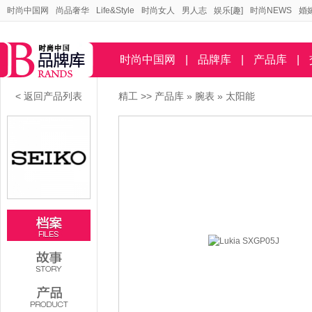
时尚中国网
尚品奢华
Life&Style
时尚女人
男人志
娱乐[趣]
时尚NEWS
婚
时尚中国网
|
品牌库
|
产品库
|
< 返回产品列表
精工
>>
产品库
»
腕表
»
太阳能