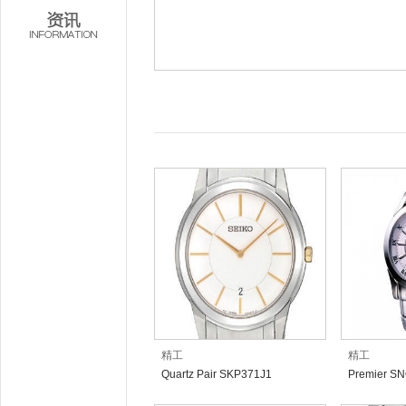
精工
精工
Quartz Pair SKP371J1
Premier S