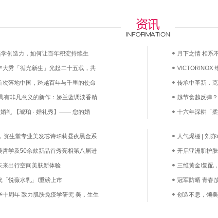
any的美学创造力，如何让百年积淀持续生
月下之情 相系不
5周年大秀「循光新生」光起二十五载，共
VICTORINO
首次落地中国，跨越百年与千里的使命
漫上市——凝萃
传承中革新，克
 具有非凡意义的新作：娇兰蓝调淡香精
越节食越反弹？
婚礼 【琥珀 · 婚礼秀】—— 您的婚
鲜活益生菌直达
十六年深耕「柔
己
养，资生堂专业美发芯诗珀莉昼夜黑金系
人气爆棚 | 
美哲学及50余款新品首秀亮相第八届进
小觑
开启亚洲肌护肤
未来出行空间美肤新体验
见证资生堂第三
三维黄金I复配
代「悦薇水乳」I重磅上市
管眼霜全新升级
冠军防晒 青春放
十周年 致力肌肤免疫学研究 美，生生
QQ家族 青春来
创造不息，领美
领探讨AI美学