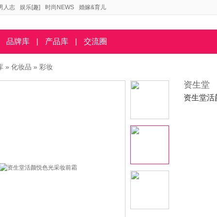
男人志
娱乐[趣]
时尚NEWS
婚嫁&育儿
品牌库
|
产品库
|
交流圈
库
»
化妆品
»
彩妆
资生堂
资生堂活