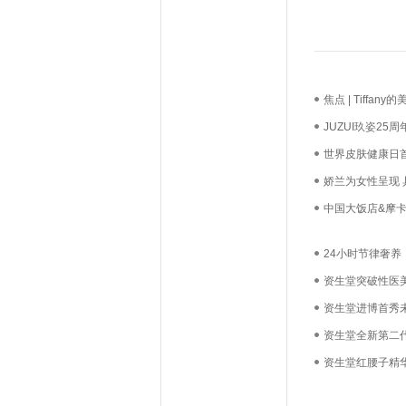
焦点 | Tiff
长？
JUZUI玖姿2
启新生优雅
世界皮肤健康日
必达
娇兰为女性呈现
中国大饭店&摩卡
礼，我们用心如
24小时节律奢
列耀目上市
资生堂突破性医
博会
资生堂进博首秀
资生堂全新第二
资生堂红腰子精华
不息