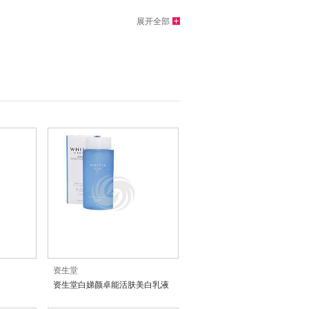
展开全部
资生堂
资生堂白娣颜卓能活肤美白乳液
(滋润型)