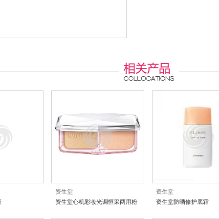
资生堂
资生堂
液
资生堂心机彩妆光调恒采两用粉
资生堂防晒修护底霜
饼