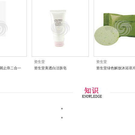
资生堂
资生堂
去屑止痒二合一
资生堂美透白洁肤皂
资生堂绿色解放沐浴溶