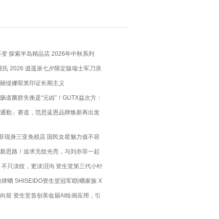
变 探索半岛精品店 2026年中秋系列
X 维氏 2026 逍遥派七夕限定版瑞士军刀浪
瑞士匠心，赴约月书赤绳
丽缇娜双奖印证长期主义
肠道菌群失衡是“元凶”！GUTX益次方：
肠道，养出你的“易瘦体质”
通勤」赛道，范思蓝恩品牌焕新再出发
刘亦菲现身三亚免税店 国民女星魅力值不容
新思路！追求无纹光亮，与刘亦菲一起
代｢小针管｣眼霜耀眸时刻
，不只淡纹，更淡泪沟 资生堂第三代小针
肆晒 SHISEIDO资生堂冠军I防晒家族 X
袭
向前 资生堂首创美妆届AI绘画应用，引