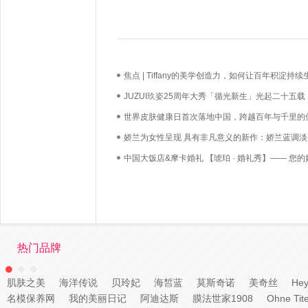
焦点 | Tiffany的美学创造力，如何让百年积淀持续
长？
JUZUI玖姿25周年大秀「循光新生」光起二十五载
启新生优雅
世界皮肤健康日首次落地中国，跨越百年与千里的
必达
娇兰为女性呈现 具有非凡意义的新作：娇兰蓝调淡
中国大饭店&摩卡婚礼 【琥珀 · 婚礼秀】—— 您的
礼，我们用心如己
热门品牌
肌肤之美
海洋传说
贝玲妃
海皙蓝
莫斯奇诺
美奇丝
Hey
名模保养网
我的美丽日记
阿迪达斯
膜法世家1908
Ohne Tite