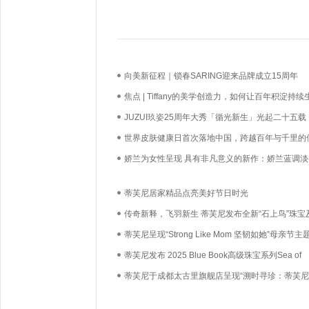
向美新征程｜锁春SARING迎来品牌成立15周年
焦点 | Tiffany的美学创造力，如何让百年积淀持续
长？
JUZUI玖姿25周年大秀「循光新生」光起二十五载
启新生优雅
世界皮肤健康日首次落地中国，跨越百年与千里的
必达
娇兰为女性呈现 具有非凡意义的新作：娇兰蓝调淡
蒂芙尼居家精品点亮美好节日时光
传奇新释，飞羽新生 蒂芙尼发布全新“石上鸟”珠宝
级珠宝系列
蒂芙尼呈现“Strong Like Mom 坚韧如她”母亲节主
动，由品牌员工及其子女温情出镜
蒂芙尼发布 2025 Blue Book高级珠宝系列Sea of
Wonder瑰海奇珍
蒂芙尼于成都太古里旗舰店呈现“溯时寻珍：蒂芙
珍藏”成都限时赏鉴