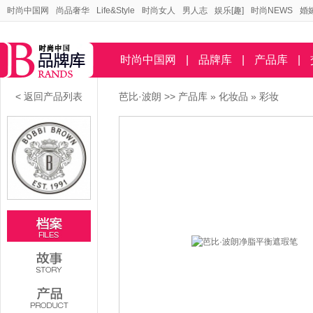
时尚中国网
尚品奢华
Life&Style
时尚女人
男人志
娱乐[趣]
时尚NEWS
婚
时尚中国网
|
品牌库
|
产品库
|
< 返回产品列表
芭比·波朗
>>
产品库
»
化妆品
»
彩妆