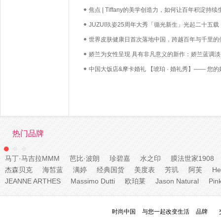
焦点 | Tiffany的美学创造力，如何让百年积淀持续
长？
JUZUI玖姿25周年大秀「循光新生」光起二十五载
启新生优雅
世界皮肤健康日首次落地中国，跨越百年与千里的
必达
娇兰为女性呈现 具有非凡意义的新作：娇兰蓝调淡
中国大饭店&摩卡婚礼 【琥珀 · 婚礼秀】—— 您的
礼，我们用心如己
热门品牌
马丁·马吉拉MMM
芭比·波朗
珍碧嘉
水之印
膜法世家1908
杰森贝克
海皙蓝
满婷
经典国货
美度表
芳玑
阿芙
He
JEANNE ARTHES
Massimo Dutti
欧珀莱
Jason Natural
Pin
时尚中国
与您一起改变生活
品牌