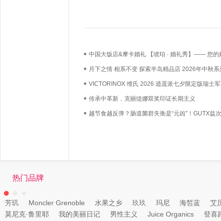
中国大饭店&摩卡婚礼 【琥珀 · 婚礼秀】—— 您的
礼，我们用心如己
月下之情 相系不变 探索半岛精品店 2026年中秋系
VICTORINOX 维氏 2026 逍遥派七夕限定版瑞士
漫上市——凝萃瑞士匠心，赴约月书赤绳
传承中革新，克丽缇娜双奖印证长期主义
越节食越反弹？肠道菌群失衡是“元凶”！GUTX益
鲜活益生菌直达肠道，养出你的“易瘦体质”
热门品牌
芳玑
Moncler Grenoble
水果之乡
玖玖
玛尼
海皙蓝
艾
莫尼克·鲁里耶
我的美丽日记
男性主义
Juice Organics
登喜