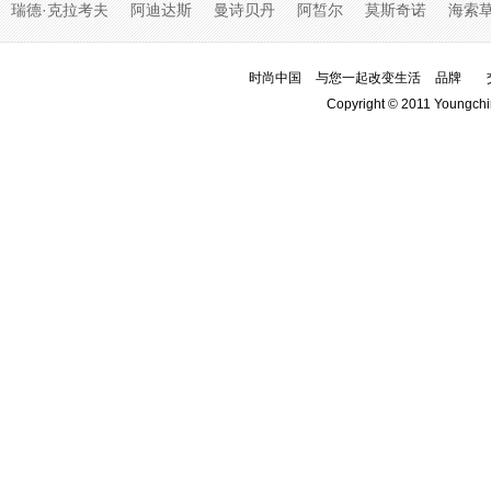
瑞德·克拉考夫
阿迪达斯
曼诗贝丹
阿皙尔
莫斯奇诺
海索
时尚中国
与您一起改变生活
品牌
Copyright © 2011 Youngchi