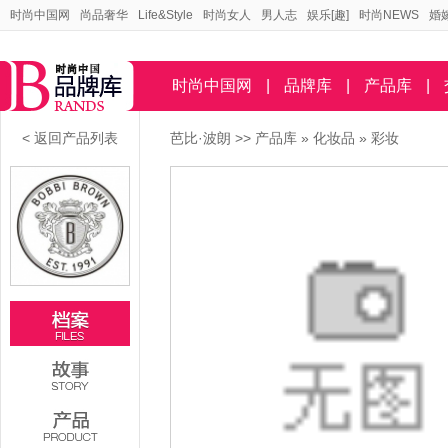
时尚中国网
尚品奢华
Life&Style
时尚女人
男人志
娱乐[趣]
时尚NEWS
婚
时尚中国网
|
品牌库
|
产品库
|
< 返回产品列表
芭比·波朗
>>
产品库
»
化妆品
»
彩妆