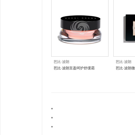
芭比·波朗
芭比·波朗
芭比·波朗至盈呵护舒缓霜
芭比·波朗微