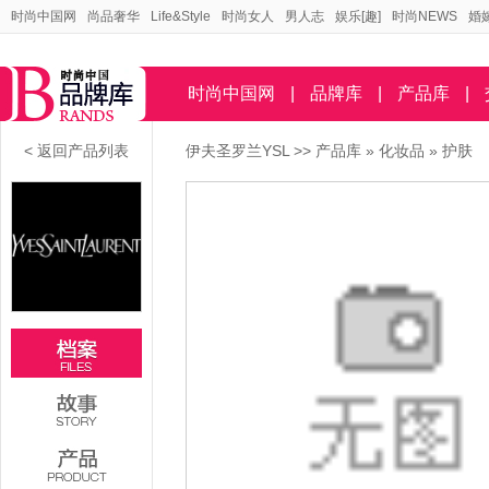
时尚中国网
尚品奢华
Life&Style
时尚女人
男人志
娱乐[趣]
时尚NEWS
婚
时尚中国网
|
品牌库
|
产品库
|
< 返回产品列表
伊夫圣罗兰YSL
>>
产品库
»
化妆品
»
护肤