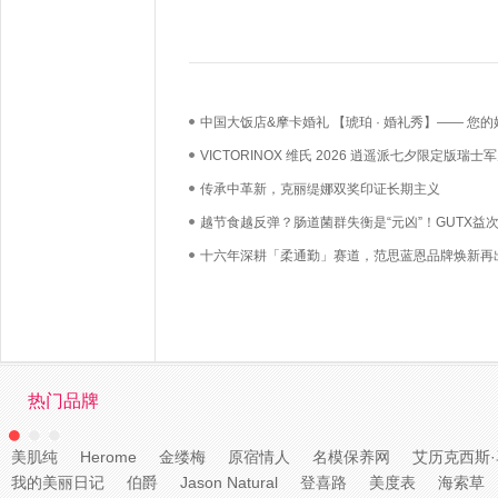
中国大饭店&摩卡婚礼 【琥珀 · 婚礼秀】—— 您的
礼，我们用心如己
VICTORINOX 维氏 2026 逍遥派七夕限定版瑞士
漫上市——凝萃瑞士匠心，赴约月书赤绳
传承中革新，克丽缇娜双奖印证长期主义
越节食越反弹？肠道菌群失衡是“元凶”！GUTX益
鲜活益生菌直达肠道，养出你的“易瘦体质”
十六年深耕「柔通勤」赛道，范思蓝恩品牌焕新再
热门品牌
美肌纯
Herome
金缕梅
原宿情人
名模保养网
艾历克西斯
我的美丽日记
伯爵
Jason Natural
登喜路
美度表
海索草