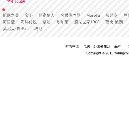
热门品牌
肌肤之美
宝姿
原宿情人
名模保养网
Marella
珍碧嘉
莫
海皙蓝
海洋传说
慕廸
欧珀莱
膜法世家1908
芭比·波朗
莫尼克·鲁里耶
玛尼
时尚中国
与您一起改变生活
品牌
Copyright © 2011 Youngchi