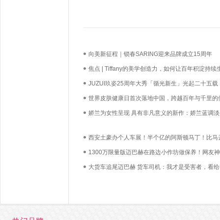
向美新征程｜锁春SARING迎来品牌成立15周年
焦点 | Tiffany的美学创造力，如何让百年积淀持续
长？
JUZUI玖姿25周年大秀「循光新生」光起二十五载
启新生优雅
世界皮肤健康日首次落地中国，跨越百年与千里的
必达
娇兰为女性呈现 具有非凡意义的新作：娇兰蓝调淡
西安土豪办个人车展！半个亿的阿斯顿马丁！比马
贵的迈巴赫！满眼的宾利！
1300万限量版迈巴赫在路边小作坊做保养！网友
复：土豪也去不起4S店！
大货车追尾迈巴赫 货车司机：我才是受害者，看给
得