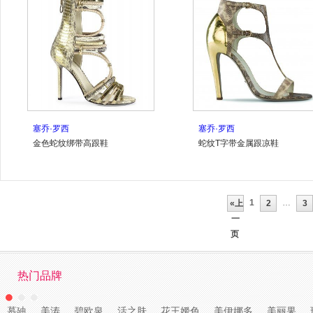
塞乔·罗西
塞乔·罗西
金色蛇纹绑带高跟鞋
蛇纹T字带金属跟凉鞋
1
…
«上
2
3
一
页
热门品牌
慕廸
美涛
碧欧泉
活之肤
花王嫒色
美伊娜多
美丽果