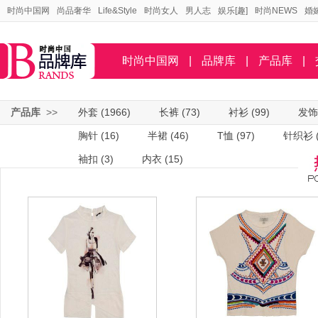
时尚中国网
尚品奢华
Life&Style
时尚女人
男人志
娱乐[趣]
时尚NEWS
婚
时尚中国网
|
品牌库
|
产品库
|
产品库
>>
外套
(1966)
长裤
(73)
衬衫
(99)
发饰
胸针
(16)
半裙
(46)
T恤
(97)
针织衫
袖扣
(3)
内衣
(15)