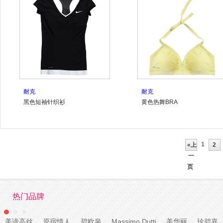
耐克
耐克
黑色短袖针织衫
黄色热舞BRA
1
«上
2
一
页
热门品牌
美谛高丝
原宿情人
碧欧泉
Massimo Dutti
美华丽
珍碧嘉