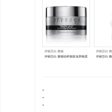
伊丽莎白·雅顿
伊丽莎白·
伊丽莎白·雅顿铂粹御肤滋养晚霜
伊丽莎白·
后）喷式淡