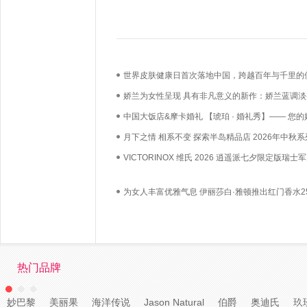
世界皮肤健康日首次落地中国，跨越百年与千里的
必达
娇兰为女性呈现 具有非凡意义的新作：娇兰蓝调淡
中国大饭店&摩卡婚礼 【琥珀 · 婚礼秀】—— 您的
礼，我们用心如己
月下之情 相系不变 探索半岛精品店 2026年中秋系
VICTORINOX 维氏 2026 逍遥派七夕限定版瑞士
漫上市——凝萃瑞士匠心，赴约月书赤绳
为女人丰富优雅气息 伊丽莎白·雅顿推出红门香水2
年纪念版
热门品牌
妙巴黎
美丽果
海洋传说
Jason Natural
伯爵
奥迪氏
玖