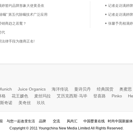
满婷签约品牌形象大使黄圣依
记者走访满婷牌
除螨” 第五代除螨技术广泛应用
记者走访满婷牌
经销商趋之若鹜？
张馨予亮相满婷
时代
用法律手段为微商正名!
Munich
Juice Organics
海洋传说
曼诗贝丹
经典国货
奥蜜思
林格
花王嫒色
麦丝玛拉
艾历克西斯·马毕
登喜路
Pinko
He
斯奇诺
美奇丝
玖玖
国
与您一起改变生活
品牌
交流
风尚汇
中国婴童在线
时尚中国新媒体
Copyright © 2011 Youngchina New Media Limited All Rights Reserved.