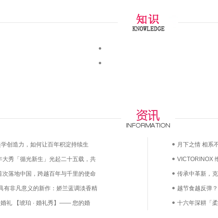
any的美学创造力，如何让百年积淀持续生
月下之情 相系不
5周年大秀「循光新生」光起二十五载，共
VICTORINO
首次落地中国，跨越百年与千里的使命
漫上市——凝萃
传承中革新，克
 具有非凡意义的新作：娇兰蓝调淡香精
越节食越反弹？
婚礼 【琥珀 · 婚礼秀】—— 您的婚
鲜活益生菌直达
十六年深耕「柔
己