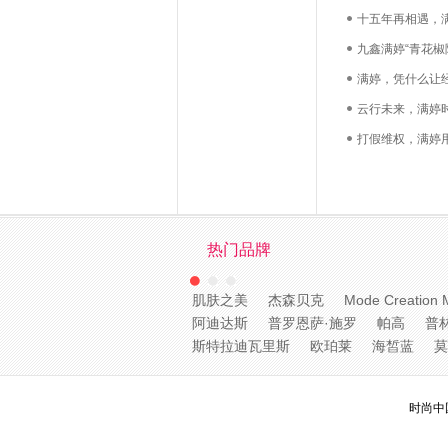
十五年再相遇，
九鑫满婷“青花椒
满婷，凭什么让
云行未来，满婷
打假维权，满婷
热门品牌
肌肤之美
杰森贝克
Mode Creation 
阿迪达斯
普罗恩萨·施罗
帕高
普
斯特拉迪瓦里斯
欧珀莱
海皙蓝
莫
时尚中