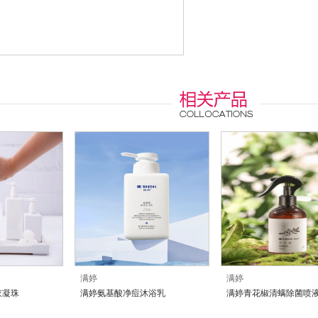
满婷
满婷
衣凝珠
满婷氨基酸净痘沐浴乳
满婷青花椒清螨除菌喷