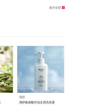
展开全部
满婷
液
满婷氨基酸控油去屑洗发露