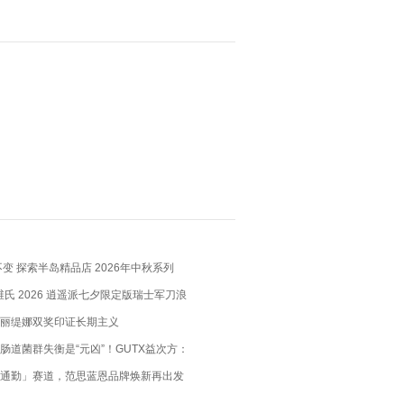
变 探索半岛精品店 2026年中秋系列
X 维氏 2026 逍遥派七夕限定版瑞士军刀浪
瑞士匠心，赴约月书赤绳
丽缇娜双奖印证长期主义
肠道菌群失衡是“元凶”！GUTX益次方：
肠道，养出你的“易瘦体质”
通勤」赛道，范思蓝恩品牌焕新再出发