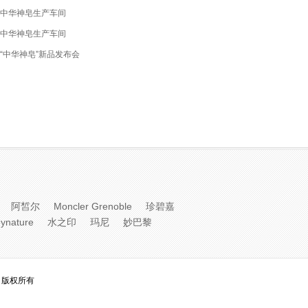
中华神皂生产车间
中华神皂生产车间
“中华神皂”新品发布会
阿皙尔
Moncler Grenoble
珍碧嘉
ynature
水之印
玛尼
妙巴黎
 版权所有