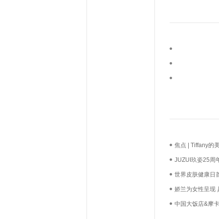
焦点 | Tiff
长？
JUZUI玖姿2
启新生优雅
世界皮肤健康日
必达
娇兰为女性呈现
中国大饭店&摩卡
礼，我们用心如