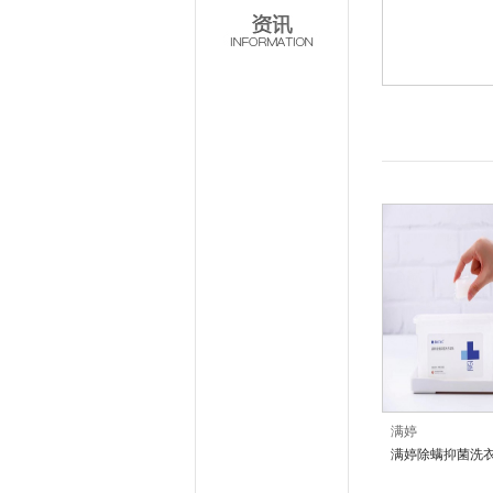
满婷
满婷除螨抑菌洗