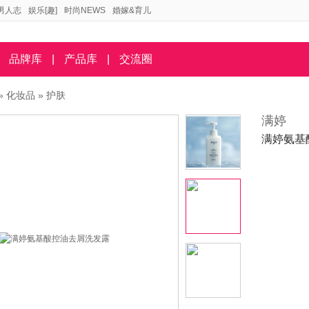
男人志
娱乐[趣]
时尚NEWS
婚嫁&育儿
品牌库
|
产品库
|
交流圈
»
化妆品
»
护肤
满婷
满婷氨基