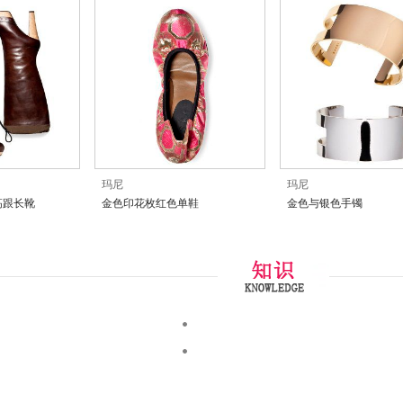
玛尼
玛尼
高跟长靴
金色印花枚红色单鞋
金色与银色手镯