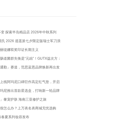
变 探索半岛精品店 2026年中秋系列
X 维氏 2026 逍遥派七夕限定版瑞士军刀浪
瑞士匠心，赴约月书赤绳
丽缇娜双奖印证长期主义
肠道菌群失衡是“元凶”！GUTX益次方：
肠道，养出你的“易瘦体质”
通勤」赛道，范思蓝恩品牌焕新再出发
上线阿玛尼口碑巨作高定红气垫，开启
玛尼推出首款星选盒，打响新一轮品牌
」奢宠护肤 海南三亚修护之旅
假怎么办？上万表名表商城无忧选购
21春夏系列妆容发布