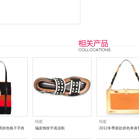
玛尼
玛尼
红黑拼色格子手拎
编皮饰纹平底凉鞋
2012冬季新款拼色单肩