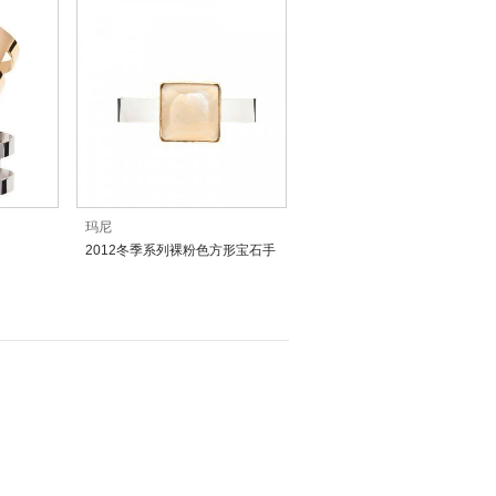
玛尼
2012冬季系列裸粉色方形宝石手
镯