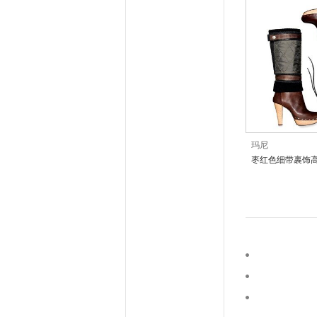
玛尼
枣红色细带裹饰