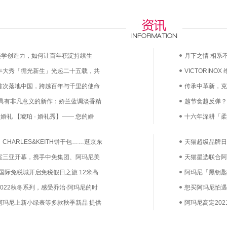
any的美学创造力，如何让百年积淀持续生
月下之情 相系不
5周年大秀「循光新生」光起二十五载，共
VICTORINO
首次落地中国，跨越百年与千里的使命
漫上市——凝萃
传承中革新，克
 具有非凡意义的新作：娇兰蓝调淡香精
越节食越反弹？
婚礼 【琥珀 · 婚礼秀】—— 您的婚
鲜活益生菌直达
十六年深耕「柔
己
HARLES&KEITH饼干包……逛京东
天猫超级品牌日
流好物送闺蜜
室三亚开幕，携手中免集团、阿玛尼美
全新美妆篇章
天猫星选联合阿
人易烊千玺共襄盛举
口国际免税城开启免税假日之旅 12米高
拉新突围战
阿玛尼「黑钥匙
节日浪漫心愿
mani 2022秋冬系列，感受乔治·阿玛尼的时
想买阿玛尼怕遇
阿玛尼上新小绿表等多款秋季新品 提供
阿玛尼高定20
择