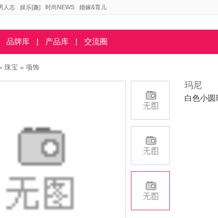
男人志
娱乐[趣]
时尚NEWS
婚嫁&育儿
品牌库
|
产品库
|
交流圈
»
珠宝
»
项饰
玛尼
白色小圆