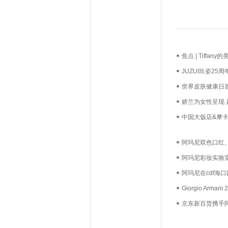
焦点 | Tiff
长？
JUZUI玖姿2
启新生优雅
世界皮肤健康日
必达
娇兰为女性呈现
中国大饭店&摩卡
礼，我们用心如
阿玛尼双色口红、C
520礼遇季选潮
阿玛尼彩妆实验
妆全球品牌代言
阿玛尼在cdf海
巨型摩天轮许下
Giorgio Ar
尚魅力
京东新百货携手
丰富中秋礼赠选