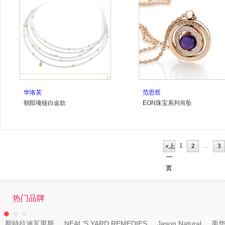
华洛芙
范思哲
朝阳项链白金款
EON珠宝系列吊坠
1
…
«上
2
3
一
页
热门品牌
斯特拉迪瓦里斯
NEAL'S YARD REMEDIES
Jason Natural
美