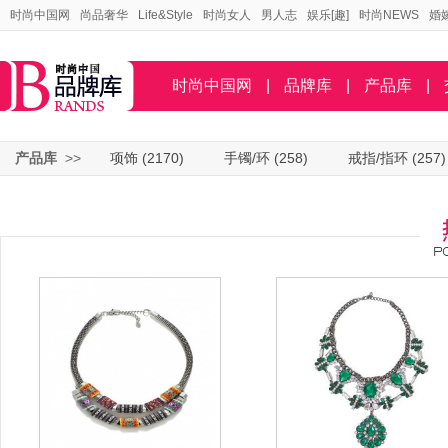
时尚中国网
尚品奢华
Life&Style
时尚女人
男人志
娱乐[趣]
时尚NEWS
婚
时尚中国网
|
品牌库
|
产品库
|
产品库
>>
项饰
(2170)
手镯/环
(258)
戒指/指环
(257)