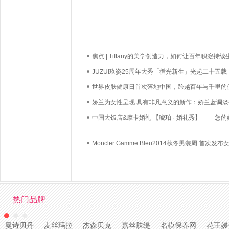
焦点 | Tiffany的美学创造力，如何让百年积淀持续
长？
JUZUI玖姿25周年大秀「循光新生」光起二十五载
启新生优雅
世界皮肤健康日首次落地中国，跨越百年与千里的
必达
娇兰为女性呈现 具有非凡意义的新作：娇兰蓝调淡
中国大饭店&摩卡婚礼 【琥珀 · 婚礼秀】—— 您的
礼，我们用心如己
Moncler Gamme Bleu2014秋冬男装周 首次发布
列
热门品牌
曼诗贝丹
麦丝玛拉
杰森贝克
嘉丝肤缇
名模保养网
花王嫒