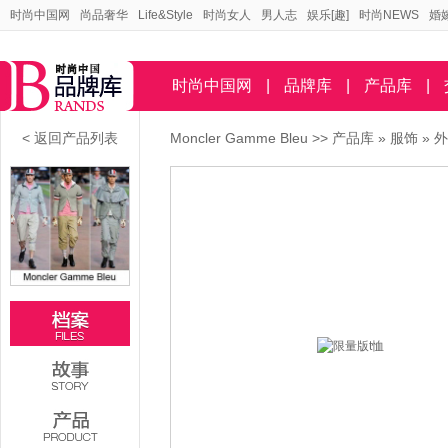
时尚中国网
尚品奢华
Life&Style
时尚女人
男人志
娱乐[趣]
时尚NEWS
婚
时尚中国网
|
品牌库
|
产品库
|
< 返回产品列表
Moncler Gamme Bleu
>>
产品库
»
服饰
»
外