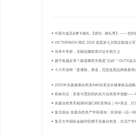
中国大饭店&摩卡婚礼 【琥珀 · 婚礼秀】—— 您的
礼，我们用心如己
VICTORINOX 维氏 2026 逍遥派七夕限定版瑞士
漫上市——凝萃瑞士匠心，赴约月书赤绳
传承中革新，克丽缇娜双奖印证长期主义
越节食越反弹？肠道菌群失衡是“元凶”！GUTX益
鲜活益生菌直达肠道，养出你的“易瘦体质”
十六年深耕「柔通勤」赛道，范思蓝恩品牌焕新再
2025年东森健康自然美AI科技美业全健康新品战
会双城绽耀！
双林共绽：茶香与雪韵间的东方自然美学觉醒——
2025秋冬系列
东森自然美亮相第66届CIBE美博会｜AI+美业，打
业新标杆
复旦国金-东森自然美产学研基地：区块链一品一
AI科技美业革新升级
复旦大学国际金融学院携手东森自然美，共启产学
地新篇章