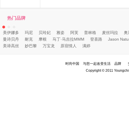
热门品牌
美伊娜多
玛尼
贝玲妃
雅姿
阿芙
普林格
麦丝玛拉
奥
曼诗贝丹
耐克
摩根
马丁·马吉拉MMM
登喜路
Jason Natu
美谛高丝
妙巴黎
万宝龙
原宿情人
满婷
时尚中国
与您一起改变生活
品牌
Copyright © 2011 Youngchi