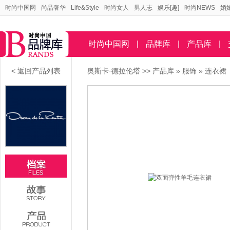
时尚中国网
尚品奢华
Life&Style
时尚女人
男人志
娱乐[趣]
时尚NEWS
婚
时尚中国网
|
品牌库
|
产品库
|
< 返回产品列表
奥斯卡·德拉伦塔
>>
产品库
»
服饰
»
连衣裙