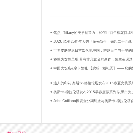
焦点 | Tiffany的美学创造力，如何让百年积淀持续
长？
JUZUI玖姿25周年大秀「循光新生」光起二十五载
启新生优雅
世界皮肤健康日首次落地中国，跨越百年与千里的
必达
娇兰为女性呈现 具有非凡意义的新作：娇兰蓝调淡
中国大饭店&摩卡婚礼 【琥珀 · 婚礼秀】—— 您的
礼，我们用心如己
迷人的印花 奥斯卡·德拉伦塔发布2015春夏女装系
奥斯卡·德拉伦塔发布2015早春度假系列 以黑白为
John Galliano因资金分期终止与奥斯卡·德拉伦塔