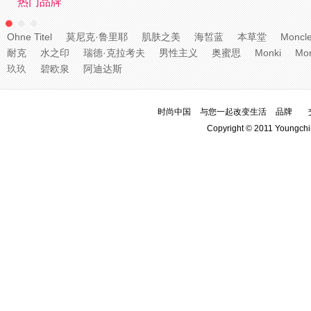
热门品牌
Ohne Titel
莫尼克·鲁里耶
肌肤之美
海皙蓝
本草堂
Moncle
耐克
水之印
瑞德·克拉考夫
男性主义
奥蜜思
Monki
Mon
玖玖
碧欧泉
阿迪达斯
时尚中国
与您一起改变生活
品牌
Copyright © 2011 Youngchi