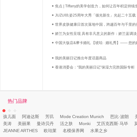
焦点 | Tiffany的美学创造力，如何让百年积淀持续
长？
JUZUI玖姿25周年大秀「循光新生」光起二十五载
启新生优雅
世界皮肤健康日首次落地中国，跨越百年与千里的
必达
娇兰为女性呈现 具有非凡意义的新作：娇兰蓝调淡
中国大饭店&摩卡婚礼 【琥珀 · 婚礼秀】—— 您的
礼，我们用心如己
我的美丽日记推出年度话题商品
香港消委会：“我的美丽日记”保湿力完胜国际专柜
热门品牌
孩儿面
阿迪达斯
芳玑
Mode Creation Munich
芭比·波朗
美涛
美丽果
曼诗贝丹
活之肤
Monki
艾历克西斯·马毕
JEANNE ARTHES
欧珀莱
名模保养网
水果之乡