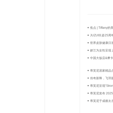
焦点 | Tiff
长？
JUZUI玖姿2
启新生优雅
世界皮肤健康日
必达
娇兰为女性呈现
中国大饭店&摩卡
礼，我们用心如
蒂芙尼居家精品
传奇新释，飞羽新
级珠宝系列
蒂芙尼呈现“Stro
动，由品牌员工
蒂芙尼发布 2025 
Wonder瑰海奇珍
蒂芙尼于成都太
珍藏”成都限时赏