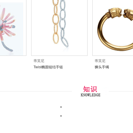
蒂芙尼
蒂芙尼
Twist椭圆链结手链
狮头手镯