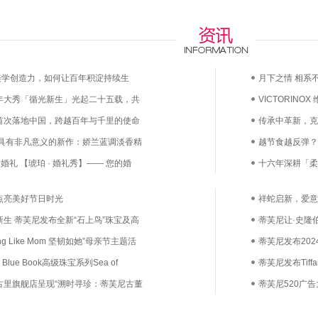
any的美学创造力，如何让百年积淀持续生
月下之情 相系不
5周年大秀「循光新生」光起二十五载，共
VICTORINO
首次落地中国，跨越百年与千里的使命
漫上市——凝萃
传承中革新，克
 具有非凡意义的新作：娇兰蓝调淡香精
越节食越反弹？
婚礼 【琥珀 · 婚礼秀】—— 您的婚
鲜活益生菌直达
十六年深耕「柔
己
点亮美好节日时光
祥蛇启新，爱意
生 蒂芙尼发布全新“石上鸟”珠宝及高
蒂芙尼让·史隆伯杰
ng Like Mom 坚韧如她”母亲节主题活
作 演绎经典“石
蒂芙尼发布2024 
及其子女温情出镜
Blue Book高级珠宝系列Sea of
Céleste 苍
蒂芙尼发布Tiffany
古里旗舰店呈现“溯时寻珍：蒂芙尼古董
蒂芙尼520广告大
鉴
列全新双色金镶