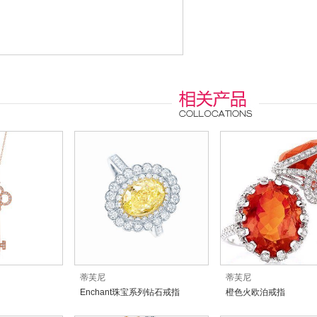
蒂芙尼
蒂芙尼
Enchant珠宝系列钻石戒指
橙色火欧泊戒指