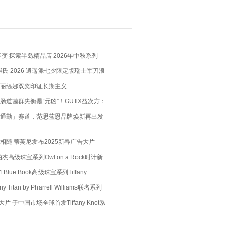
变 探索半岛精品店 2026年中秋系列
X 维氏 2026 逍遥派七夕限定版瑞士军刀浪
瑞士匠心，赴约月书赤绳
丽缇娜双奖印证长期主义
肠道菌群失衡是“元凶”！GUTX益次方：
肠道，养出你的“易瘦体质”
通勤」赛道，范思蓝恩品牌焕新再出发
相随 蒂芙尼发布2025新春广告大片
高级珠宝系列Owl on a Rock时计新
上鸟”
Blue Book高级珠宝系列Tiffany
穹万象夏季作品
 Titan by Pharrell Williams联名系列
片 于中国市场全球首发Tiffany Knot系
钻项链