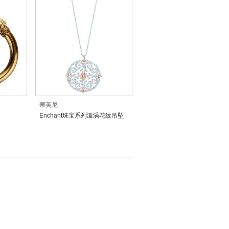
蒂芙尼
Enchant珠宝系列漩涡花纹吊坠
项链