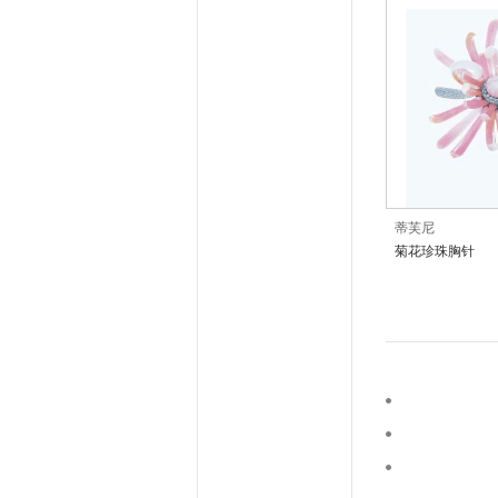
蒂芙尼
菊花珍珠胸针