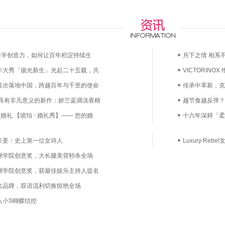
any的美学创造力，如何让百年积淀持续生
月下之情 相系不
5周年大秀「循光新生」光起二十五载，共
VICTORINO
首次落地中国，跨越百年与千里的使命
漫上市——凝萃
传承中革新，克
 具有非凡意义的新作：娇兰蓝调淡香精
越节食越反弹？
婚礼 【琥珀 · 婚礼秀】—— 您的婚
鲜活益生菌直达
十六年深耕「柔
己
庄姜：史上第一位女诗人
Luxury Re
洲学院创意奖，大长腿美背秒杀全场
洲学院创意奖，获最佳娱乐主持人提名
名品牌，双语流利切换惊艳全场
入小S蝴蝶结控