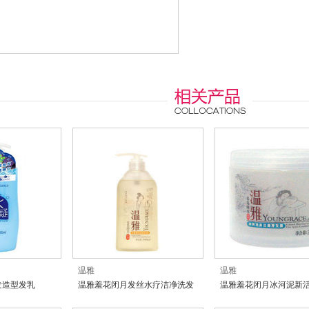
温雅
温雅
发造型发乳
温雅羞花闭月发丝水疗洁净洗发
温雅羞花闭月冰河泥新
露
膜