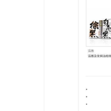
温雅
温雅染发焗油植物
苯二胺PPD)