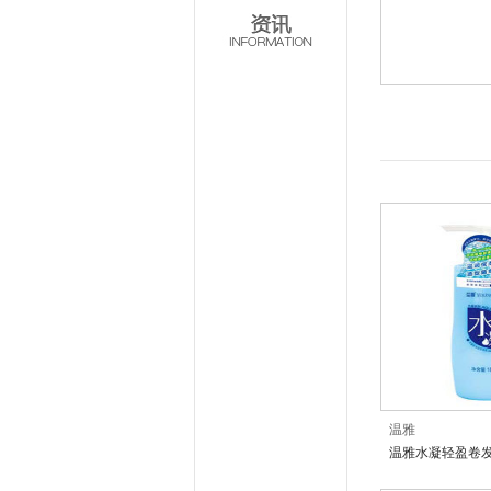
温雅
温雅水凝轻盈卷