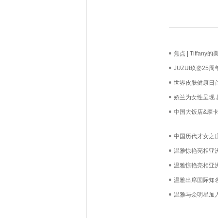
焦点 | Tiff
长？
JUZUI玖姿2
启新生优雅
世界皮肤健康日
必达
娇兰为女性呈现
中国大饭店&摩卡
礼，我们用心如
中国历代才女之
温雅惊艳亮相亚
温雅惊艳亮相亚
温雅出席国际知
温雅与众明星加