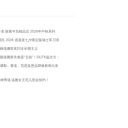
变 探索半岛精品店 2026年中秋系列
X 维氏 2026 逍遥派七夕限定版瑞士军刀浪
瑞士匠心，赴约月书赤绳
丽缇娜双奖印证长期主义
肠道菌群失衡是“元凶”！GUTX益次方：
肠道，养出你的“易瘦体质”
通勤」赛道，范思蓝恩品牌焕新再出发
bel女神秀场 温雅女王范儿型走纽约！