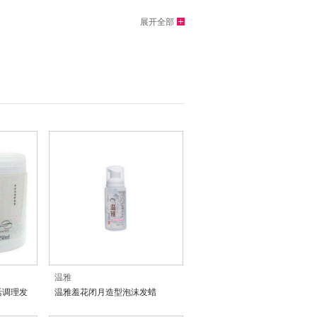
展开全部
温雅
活调理发
温雅羞花闭月造型泡沫发蜡