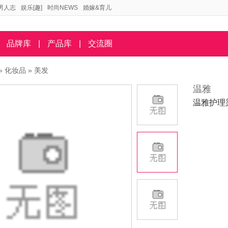
男人志
娱乐[趣]
时尚NEWS
婚嫁&育儿
品牌库
|
产品库
|
交流圈
»
化妆品
»
美发
温雅
温雅护理