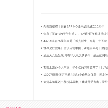
向美新征程｜锁春SARING迎来品牌成立15周年
焦点 | Tiffany的美学创造力，如何让百年积淀持续
长？
JUZUI玖姿25周年大秀「循光新生」光起二十五载
启新生优雅
世界皮肤健康日首次落地中国，跨越百年与千里的
必达
娇兰为女性呈现 具有非凡意义的新作：娇兰蓝调淡
西安土豪办个人车展！半个亿的阿斯顿马丁！比马
贵的迈巴赫！满眼的宾利！
1300万限量版迈巴赫在路边小作坊做保养！网友
复：土豪也去不起4S店！
大货车追尾迈巴赫 货车司机：我才是受害者，看给
得