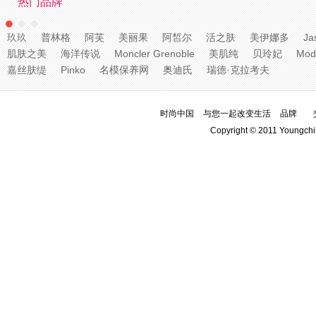
热门品牌
玖玖
普林格
阿芙
美丽果
阿皙尔
活之肤
美伊娜多
Ja
肌肤之美
海洋传说
Moncler Grenoble
美肌纯
贝玲妃
Mod
嘉丝肤缇
Pinko
名模保养网
奥迪氏
瑞德·克拉考夫
时尚中国
与您一起改变生活
品牌
Copyright © 2011 Youngchi