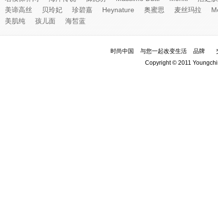
美谛高丝
贝玲妃
珍碧嘉
Heynature
奥蜜思
麦丝玛拉
M
美肌纯
孩儿面
海皙蓝
时尚中国
与您一起改变生活
品牌
Copyright © 2011 Youngchi