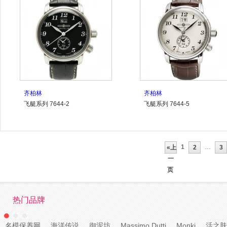
齐柏林
齐柏林
飞艇系列 7644-2
飞艇系列 7644-5
1
…
«上
2
3
一
页
热门品牌
名模保养网
海洋传说
御泥坊
Massimo Dutti
Monki
活之肤