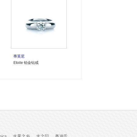
蒂芙尼
Etoile 铂金钻戒
nics
水果之乡
水之印
奥迪氏