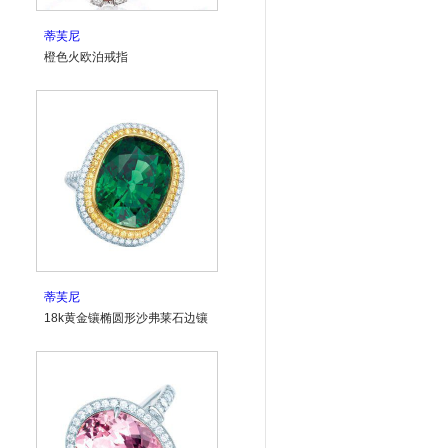
蒂芙尼
橙色火欧泊戒指
蒂芙尼
18k黄金镶椭圆形沙弗莱石边镶
黄钻戒指