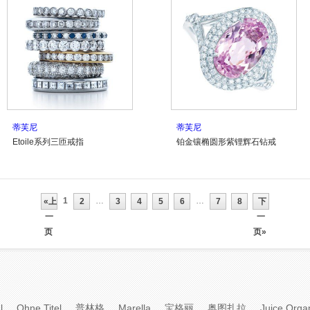
蒂芙尼
蒂芙尼
Etoile系列三匝戒指
铂金镶椭圆形紫锂辉石钻戒
1
…
…
«上
2
3
4
5
6
7
8
下
一
一
页
页»
l
Ohne Titel
普林格
Marella
宝格丽
奥图扎拉
Juice Orga