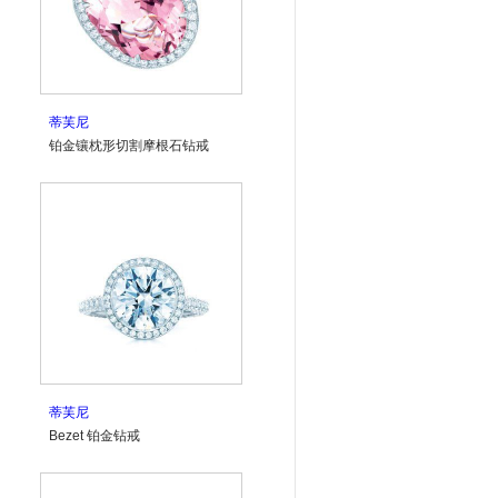
蒂芙尼
铂金镶枕形切割摩根石钻戒
蒂芙尼
Bezet 铂金钻戒