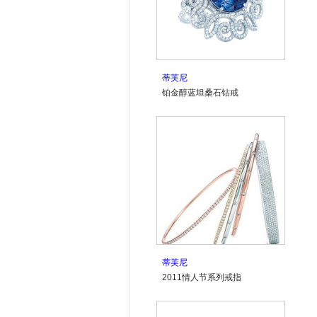
蒂芙尼
铂金醇蓝坦桑石钻戒
蒂芙尼
2011情人节系列戒指