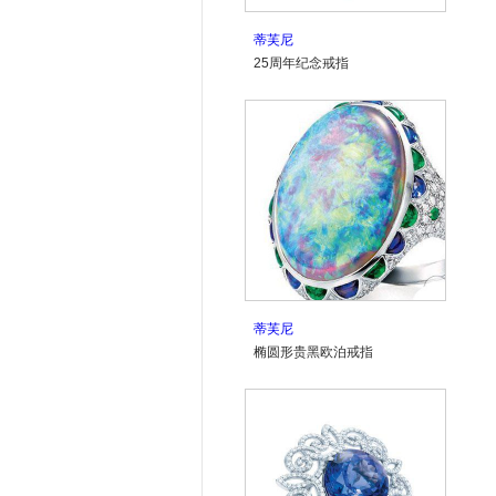
蒂芙尼
25周年纪念戒指
蒂芙尼
椭圆形贵黑欧泊戒指