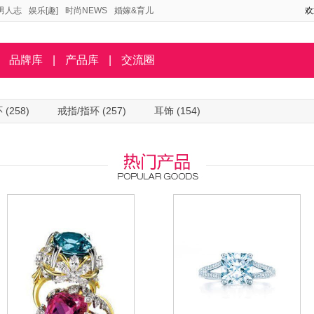
男人志
娱乐[趣]
时尚NEWS
婚嫁&育儿
欢
品牌库
|
产品库
|
交流圈
环
(258)
戒指/指环
(257)
耳饰
(154)