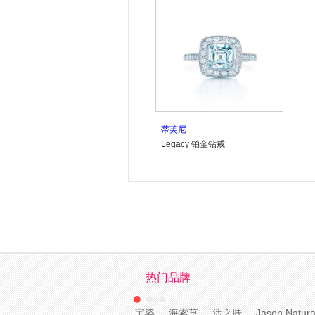
蒂芙尼
Legacy 铂金钻戒
热门品牌
宝姿
海索草
活之肤
Jason Natura