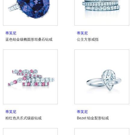
蒂芙尼
蒂芙尼
蓝色铂金镶椭圆形坦桑石钻戒
公主方形戒指
蒂芙尼
蒂芙尼
粉红色共爪式镶嵌钻戒
Bezet 铂金梨形钻戒