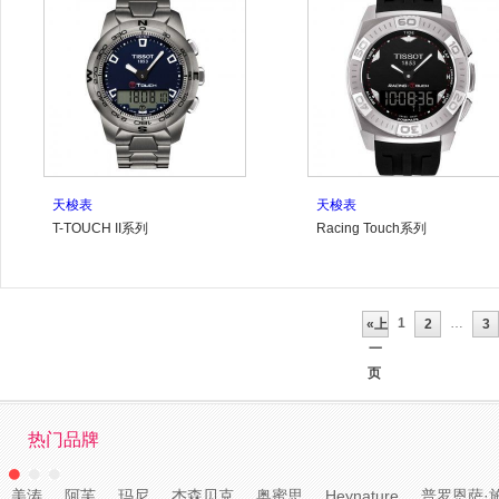
天梭表
天梭表
T-TOUCH II系列
Racing Touch系列
T047.420.44.041.00
T002.520.17.051.00
1
…
«上
2
3
一
页
热门品牌
美涛
阿芙
玛尼
杰森贝克
奥蜜思
Heynature
普罗恩萨·